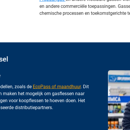
en andere commerciële toepassingen. Gass
chemische processen en toekomstgerichte t
sel
e
dellen, zoals de
EcoPass of maandhuur
. Dit
men maken het mogelijk om gasflessen naar
ingen voor koopflessen te hoeven doen. Het
eerde distributiepartners.