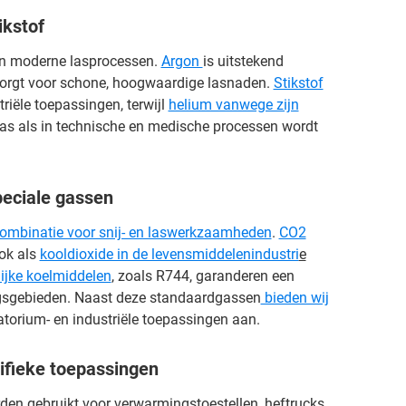
ikstof
n moderne lasprocessen.
Argon
is uitstekend
orgt voor schone, hoogwaardige lasnaden.
Stikstof
triële toepassingen, terwijl
helium vanwege zijn
as als in technische en medische processen wordt
peciale gassen
ombinatie voor snij- en laswerkzaamheden
.
CO2
ok als
kooldioxide in de levensmiddelenindustri
e
ijke koelmiddelen
, zoals R744, garanderen een
ingsgebieden. Naast deze standaardgassen
bieden wij
torium- en industriële toepassingen aan.
cifieke toepassingen
den gebruikt voor verwarmingstoestellen, heftrucks