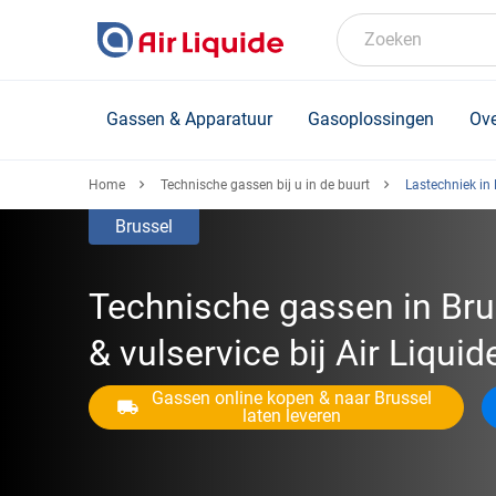
Skip
to
Zoeken
main
content
Gassen & Apparatuur
Gasoplossingen
Ove
Home
Technische gassen bij u in de buurt
Lastechniek in 
Brussel
Technische gassen in Bru
& vulservice bij Air Liqui
Gassen online kopen & naar Brussel
laten leveren