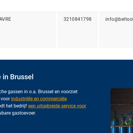
WAVRE
3210841798
info@beltoo
 in Brussel
che gassen in o.a. Brussel en voorziet
s voor
industriële en commerciële
dt het bedrijf
een uitgebreide service voor
wbare gastoevoer.