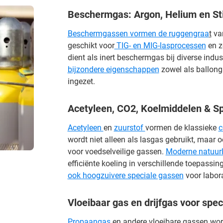
Beschermgas: Argon, Helium en St
Beschermgassen vormen de ruggengraa
t
va
geschikt voor
TIG- en MIG-lasprocessen
en z
dient als inert beschermgas bij diverse indus
bijzondere eigenschappen
zowel als ballong
ingezet.
Acetyleen, CO2, Koelmiddelen & S
Acetyleen
en
zuurstof
vormen de klassieke
c
wordt niet alleen als lasgas gebruikt, maar o
voor voedselveilige gassen.
Moderne natuurl
efficiënte koeling in verschillende toepass
ook hoogzuivere speciale gassen
voor labora
Vloeibaar gas en drijfgas voor spe
Propaangas
en andere vloeibare gassen wor