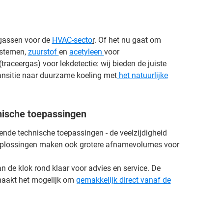
 gassen voor de
HVAC-secto
r
. Of het nu gaat om
ystemen,
zuurstof
en
acetyleen
voor
aceergas) voor lekdetectie: wij bieden de juiste
ansitie naar duurzame koeling met
het natuurlijke
ische toepassingen
sende technische toepassingen - de veelzijdigheid
oplossingen maken ook grotere afnamevolumes voor
aan de klok rond klaar voor advies en service. De
maakt het mogelijk om
gemakkelijk direct vanaf de