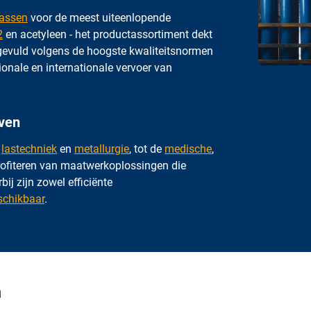
gassen
voor de meest uiteenlopende
2
en acetyleen - het productassortiment dekt
t gevuld volgens de hoogste kwaliteitsnormen
ionale en internationale vervoer van
even
n
lastechniek
en
metallurgie
, tot de
medische
,
profiteren van maatwerkoplossingen die
ij zijn zowel efficiënte
schikbaar
.
n