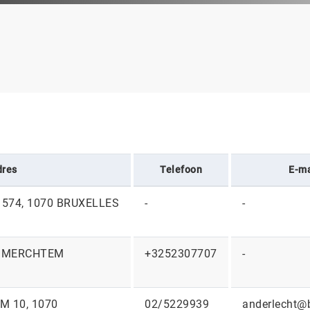
dres
Telefoon
E-ma
574, 1070 BRUXELLES
-
-
5 MERCHTEM
+3252307707
-
 10, 1070
02/5229939
anderlecht@b