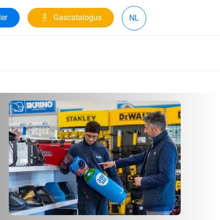
ler
Gascatalogus
NL