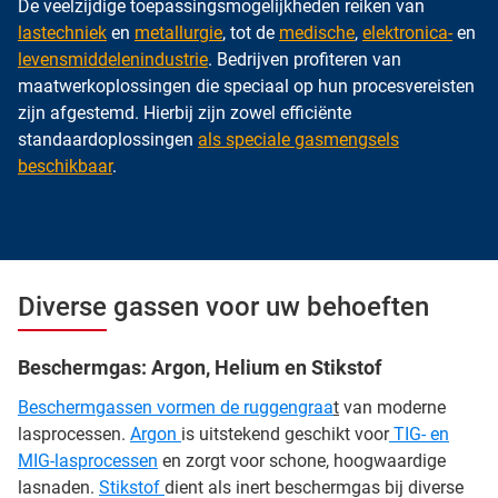
De veelzijdige toepassingsmogelijkheden reiken van
lastechniek
en
metallurgie
, tot de
medische
,
elektronica-
en
levensmiddelenindustrie
. Bedrijven profiteren van
maatwerkoplossingen die speciaal op hun procesvereisten
zijn afgestemd. Hierbij zijn zowel efficiënte
standaardoplossingen
als speciale gasmengsels
beschikbaar
.
Diverse gassen voor uw behoeften
Beschermgas: Argon, Helium en Stikstof
Beschermgassen vormen de ruggengraa
t
van moderne
lasprocessen.
Argon
is uitstekend geschikt voor
TIG- en
MIG-lasprocessen
en zorgt voor schone, hoogwaardige
lasnaden.
Stikstof
dient als inert beschermgas bij diverse