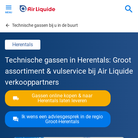
Skip
to
main
content
Technische gassen bij u in de buurt
Herentals
Technische gassen in Herentals: Groot
assortiment & vulservice bij Air Liquide
verkooppartners
Gassen online kopen & naar
Herentals laten leveren
Ik wens een adviesgesprek in de regio
Groot-Herentals