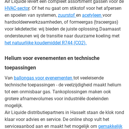
Air Liquide levert een compleet assortiment gassen voor de
HVAC-secto
r
. Of het nu gaat om stikstof voor het afpersen
en spoelen van systemen,
zuurstof
en
acetyleen
voor
hardsoldeerwerkzaamheden, of formeergas (traceergas)
voor lekdetectie: wij bieden de juiste oplossing.Daarnaast
ondersteunen wij de transitie naar duurzame koeling met
het natuurlijke koudemiddel R744 (CO2).
Helium voor evenementen en technische
toepassingen
Van
ballongas voor evenementen
tot veeleisende
technische toepassingen - de veelzijdigheid maakt helium
tot een onmisbaar gas. Tankoplossingen maken ook
grotere afnamevolumes voor industriële doeleinden
mogelijk.
Air Liquide distributiepartners in Hasselt staan de klok rond
klaar voor advies en service. De online shop vult het
serviceaanbod aan en maakt het mogelijk om
gemakkelijk