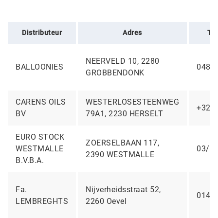
Distributeur
Adres
Te
NEERVELD 10, 2280
BALLOONIES
0485
GROBBENDONK
CARENS OILS
WESTERLOSESTEENWEG
+321
BV
79A1, 2230 HERSELT
EURO STOCK
ZOERSELBAAN 117,
WESTMALLE
03/31
2390 WESTMALLE
B.V.B.A.
Fa.
Nijverheidsstraat 52,
014/
LEMBREGHTS
2260 Oevel