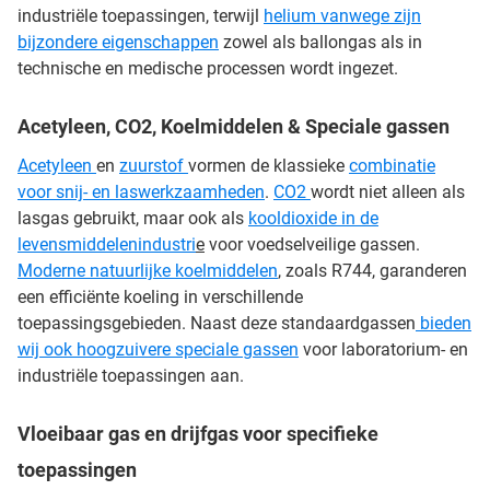
industriële toepassingen, terwijl
helium vanwege zijn
bijzondere eigenschappen
zowel als ballongas als in
technische en medische processen wordt ingezet.
Acetyleen, CO2, Koelmiddelen & Speciale gassen
Acetyleen
en
zuurstof
vormen de klassieke
combinatie
voor snij- en laswerkzaamheden
.
CO2
wordt niet alleen als
lasgas gebruikt, maar ook als
kooldioxide in de
levensmiddelenindustri
e
voor voedselveilige gassen.
Moderne natuurlijke koelmiddelen
, zoals R744, garanderen
een efficiënte koeling in verschillende
toepassingsgebieden. Naast deze standaardgassen
bieden
wij ook hoogzuivere speciale gassen
voor laboratorium- en
industriële toepassingen aan.
Vloeibaar gas en drijfgas voor specifieke
toepassingen