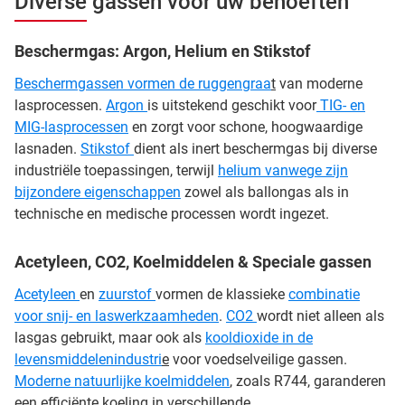
Diverse gassen voor uw behoeften
Beschermgas: Argon, Helium en Stikstof
Beschermgassen vormen de ruggengraa
t
van moderne
lasprocessen.
Argon
is uitstekend geschikt voor
TIG- en
MIG-lasprocessen
en zorgt voor schone, hoogwaardige
lasnaden.
Stikstof
dient als inert beschermgas bij diverse
industriële toepassingen, terwijl
helium vanwege zijn
bijzondere eigenschappen
zowel als ballongas als in
technische en medische processen wordt ingezet.
Acetyleen, CO2, Koelmiddelen & Speciale gassen
Acetyleen
en
zuurstof
vormen de klassieke
combinatie
voor snij- en laswerkzaamheden
.
CO2
wordt niet alleen als
lasgas gebruikt, maar ook als
kooldioxide in de
levensmiddelenindustri
e
voor voedselveilige gassen.
Moderne natuurlijke koelmiddelen
, zoals R744, garanderen
een efficiënte koeling in verschillende