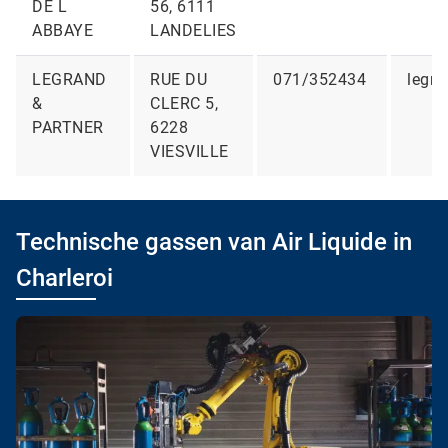
DE L
56, 6111
ABBAYE
LANDELIES
LEGRAND
RUE DU
071/352434
legra
&
CLERC 5,
PARTNER
6228
VIESVILLE
Technische gassen van Air Liquide in
Charleroi