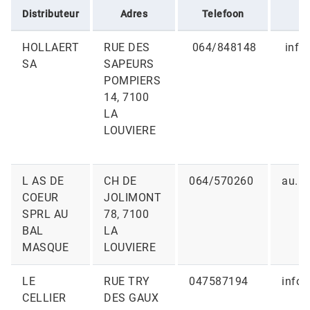
Distributeur
Adres
Telefoon
HOLLAERT
RUE DES
064/848148
info@
SA
SAPEURS
POMPIERS
14, 7100
LA
LOUVIERE
L AS DE
CH DE
064/570260
au.b
COEUR
JOLIMONT
SPRL AU
78, 7100
BAL
LA
MASQUE
LOUVIERE
LE
RUE TRY
047587194
info@
CELLIER
DES GAUX