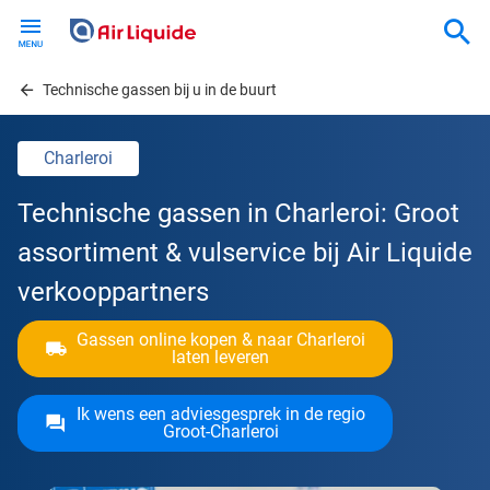
Skip
to
main
content
Technische gassen bij u in de buurt
Charleroi
Technische gassen in Charleroi: Groot
assortiment & vulservice bij Air Liquide
verkooppartners
Gassen online kopen & naar Charleroi
laten leveren
Ik wens een adviesgesprek in de regio
Groot-Charleroi