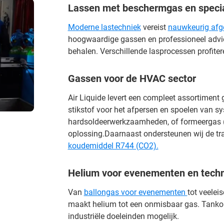
Lassen met beschermgas en speci
Moderne lastechniek
vereist
nauwkeurig afg
hoogwaardige gassen en professioneel advie
behalen. Verschillende lasprocessen profiter
Gassen voor de HVAC sector
Air Liquide levert een compleet assortiment
stikstof voor het afpersen en spoelen van s
hardsoldeerwerkzaamheden, of formeergas (tr
oplossing.Daarnaast ondersteunen wij de tr
koudemiddel R744 (CO2).
Helium voor evenementen en techn
Van
ballongas voor evenementen
tot veelei
maakt helium tot een onmisbaar gas. Tank
industriële doeleinden mogelijk.