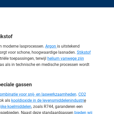
ikstof
n moderne lasprocessen.
Argon
is uitstekend
orgt voor schone, hoogwaardige lasnaden.
Stikstof
triële toepassingen, terwijl
helium vanwege zijn
as als in technische en medische processen wordt
peciale gassen
ombinatie voor snij- en laswerkzaamheden
.
CO2
ok als
kooldioxide in de levensmiddelenindustri
e
ijke koelmiddelen
, zoals R744, garanderen een
ingsgebieden. Naast deze standaardgassen
bieden wij