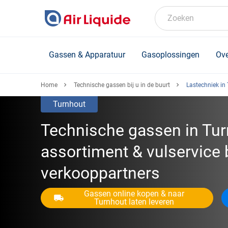
Skip
to
Zoeken
main
content
Gassen & Apparatuur
Gasoplossingen
Ove
Home
Technische gassen bij u in de buurt
Lastechniek in
Turnhout
Technische gassen in Tur
assortiment & vulservice b
verkooppartners
Gassen online kopen & naar
Turnhout laten leveren