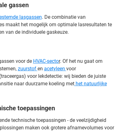
ale gassen
estemde lasgassen
. De combinatie van
s maakt het mogelijk om optimale lasresultaten te
en van de individuele gaskeuze.
 gassen voor de
HVAC-secto
r
. Of het nu gaat om
ystemen,
zuurstof
en
acetyleen
voor
aceergas) voor lekdetectie: wij bieden de juiste
ansitie naar duurzame koeling met
het natuurlijke
ische toepassingen
sende technische toepassingen - de veelzijdigheid
oplossingen maken ook grotere afnamevolumes voor