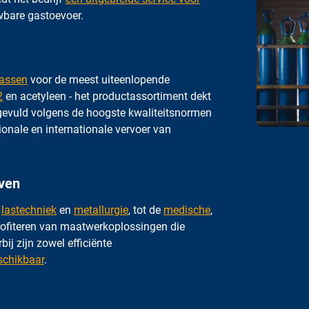
wbare gastoevoer.
gassen
voor de meest uiteenlopende
2
en acetyleen - het productassortiment dekt
t gevuld volgens de hoogste kwaliteitsnormen
ionale en internationale vervoer van
even
n
lastechniek
en
metallurgie
, tot de
medische
,
profiteren van maatwerkoplossingen die
ij zijn zowel efficiënte
schikbaar
.