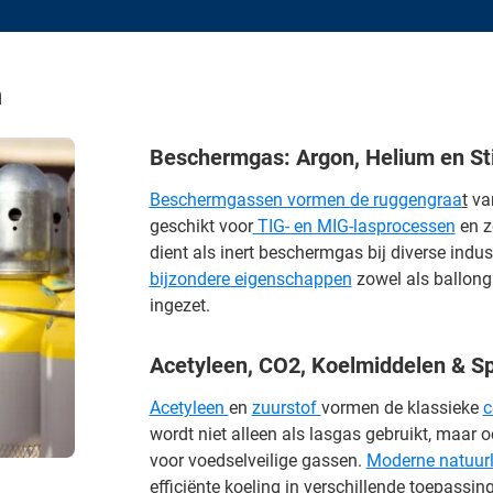
n
Beschermgas: Argon, Helium en St
Beschermgassen vormen de ruggengraa
t
va
geschikt voor
TIG- en MIG-lasprocessen
en z
dient als inert beschermgas bij diverse indus
bijzondere eigenschappen
zowel als ballong
ingezet.
Acetyleen, CO2, Koelmiddelen & S
Acetyleen
en
zuurstof
vormen de klassieke
c
wordt niet alleen als lasgas gebruikt, maar o
voor voedselveilige gassen.
Moderne natuurl
efficiënte koeling in verschillende toepass