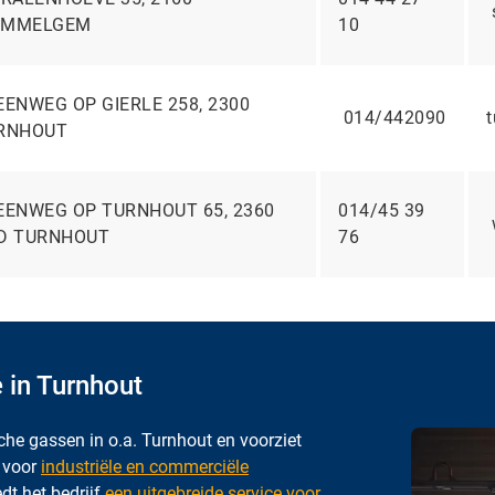
MMELGEM
10
EENWEG OP GIERLE 258, 2300
014/442090
RNHOUT
EENWEG OP TURNHOUT 65, 2360
014/45 39
D TURNHOUT
76
 in Turnhout
sche gassen in o.a. Turnhout en voorziet
s voor
industriële en commerciële
dt het bedrijf
een uitgebreide service voor