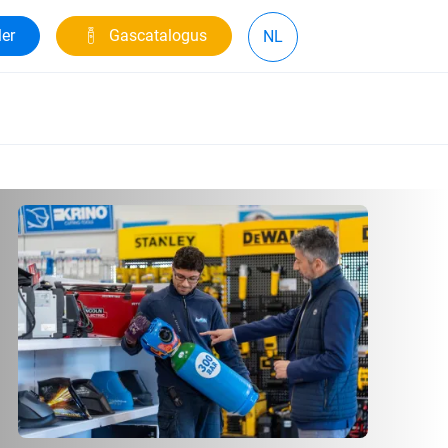
ler
Gascatalogus
NL