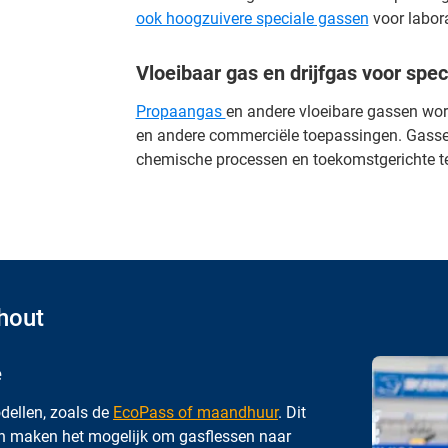
ook hoogzuivere speciale gassen
voor labora
Vloeibaar gas en drijfgas voor spe
Propaangas
en andere vloeibare gassen wor
en andere commerciële toepassingen. Gass
chemische processen en toekomstgerichte t
hout
e
dellen, zoals de
EcoPass of maandhuur
. Dit
men maken het mogelijk om gasflessen naar