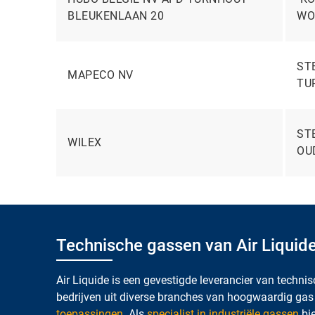
BLEUKENLAAN 20
WO
ST
MAPECO NV
TU
ST
WILEX
OU
Technische gassen van Air Liquide
Air Liquide is een gevestigde leverancier van techni
bedrijven uit diverse branches van hoogwaardig ga
toepassingen
. Als
specialist in industriële gassen
bie