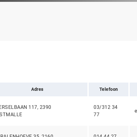
Adres
Telefoon
ERSELBAAN 117, 2390
03/312 34
STMALLE
77
RALENHOEVE 35, 2160
014 44 27