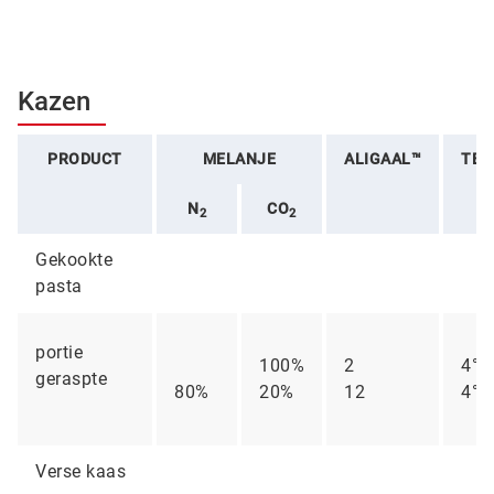
Kazen
PRODUCT
MELANJE
ALIGAAL™
TEM
N
CO
2
2
Gekookte
pasta
portie
100%
2
4°C
geraspte
80%
20%
12
4°C
Verse kaas