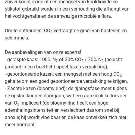
zuiver kooldioxide of een mengsel van kooldioxide en
stikstof gebruikt worden in een verhouding die afhangt van
het vochtgehalte en de aanwezige microbiële flora.
Om te onthouden: CO
vertraagt de groei van bacteriën en
2
schimmels.
De aanbevelingen van onze experts!
- geraspte kaas: 100% N
of 30% CO
/ 70% N
(belucht
2
2
2
product in een heel licht opgeblazen verpakking),
- geportioneerde kazen: een mengsel met een hoog CO
2
gehalte om een goed geportioneerde verpakking te krijgen,
- Zachte kazen (bloomy rind): de rijpingsfase moet tijdens
de opslag kunnen doorgaan, wat een aanzienlijke toevoer
van O
impliceert (de bloomy rind heeft een hoge
2
ademhalingsintensiteit en verslechtert daarom snel bij
anoxie; hij wordt vloeibaar en de kaas ontwikkelt zich niet
meer normaal.