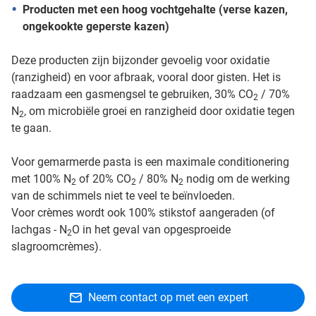
Producten met een hoog vochtgehalte (verse kazen,
ongekookte geperste kazen)
Deze producten zijn bijzonder gevoelig voor oxidatie
(ranzigheid) en voor afbraak, vooral door gisten. Het is
raadzaam een gasmengsel te gebruiken, 30% CO
/ 70%
2
N
, om microbiële groei en ranzigheid door oxidatie tegen
2
te gaan.
Voor gemarmerde pasta is een maximale conditionering
met 100% N
of 20% CO
/ 80% N
nodig om de werking
2
2
2
van de schimmels niet te veel te beïnvloeden.
Voor crèmes wordt ook 100% stikstof aangeraden (of
lachgas - N
O in het geval van opgesproeide
2
slagroomcrèmes).
Neem contact op met een expert