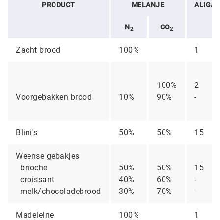
PRODUCT
MELANJE
ALIGA
N
CO
2
2
Zacht brood
100%
1
100%
2
Voorgebakken brood
10%
90%
-
Blini's
50%
50%
15
Weense gebakjes
brioche
50%
50%
15
croissant
40%
60%
-
melk/chocoladebrood
30%
70%
-
Madeleine
100%
1