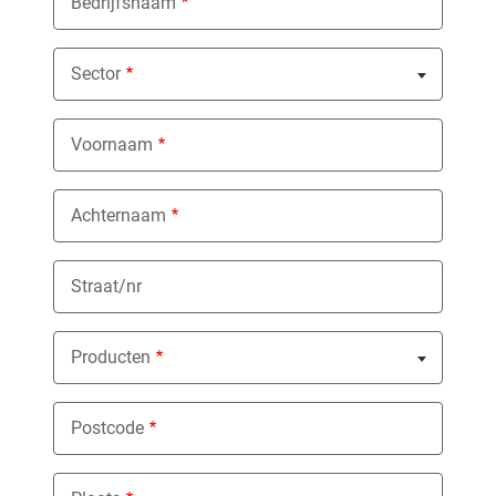
Bedrijfsnaam
Sector
Nothing selected
Voornaam
Achternaam
Straat/nr
Producten
Nothing selected
Postcode